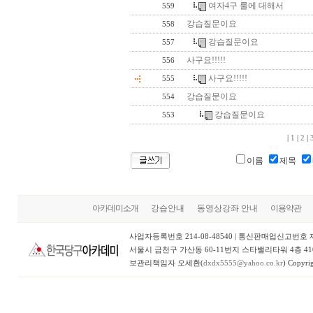
여자4구 룰에 대해서
559
강습질문이요
558
강습질문이요
557
사구요!!!!!
556
사구요!!!!!
555
강습질문이요
554
강습질문이요
553
|
1
|
2
|
이름
제목
아카데미소개
강습안내
동영상강좌 안내
이용약관
사업자등록번호 214-08-48540 | 통신판매업신고번호 제
서울시 금천구 가산동 60-11번지 스타밸리타워 4층 410~41
보관리책임자 오세환(
dxdx5555@yahoo.co.kr
) Copyri