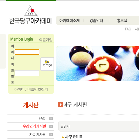
회원가입
아
이
디
비
밀
번
호
아이디
/
비밀번호찾기
사구요!!!!!