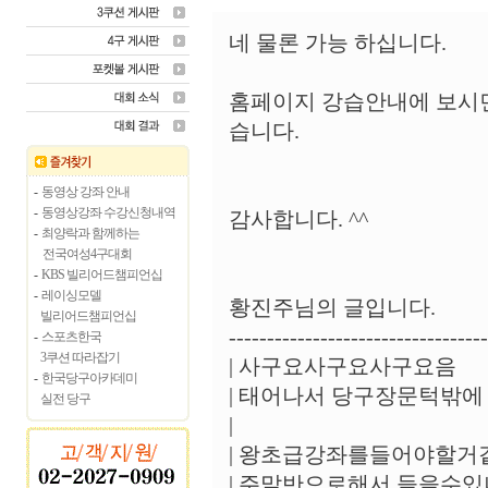
네 물론 가능 하십니다.
홈페이지 강습안내에 보시면
습니다.
-
동영상 강좌 안내
-
동영상강좌 수강신청내역
감사합니다. ^^
-
최양락과 함께하는
전국여성4구대회
-
KBS 빌리어드챔피언십
-
레이싱모델
황진주님의 글입니다.
빌리어드챔피언십
----------------------------------
-
스포츠한국
3쿠션 따라잡기
| 사구요사구요사구요음
-
한국당구아카데미
| 태어나서 당구장문턱밖
실전 당구
|
| 왕초급강좌를들어야할거
| 주말반으로해서 들을수있나요?.......