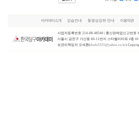
아카데미소개
강습안내
동영상강좌 안내
이용약관
사업자등록번호 214-08-48540 | 통신판매업신고번호 제
서울시 금천구 가산동 60-11번지 스타밸리타워 4층 410~41
보관리책임자 오세환(
dxdx5555@yahoo.co.kr
) Copyri