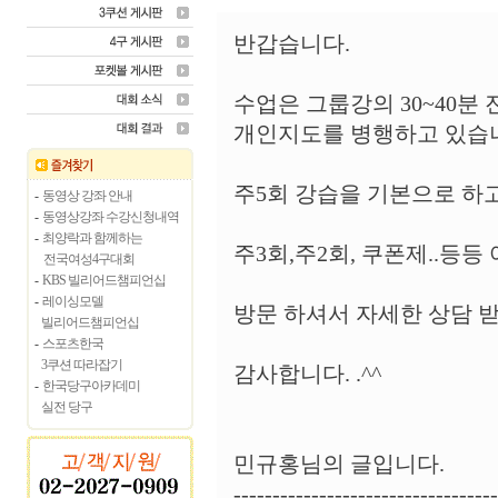
반갑습니다.
수업은 그룹강의 30~40분
개인지도를 병행하고 있습
주5회 강습을 기본으로 하
-
동영상 강좌 안내
-
동영상강좌 수강신청내역
-
최양락과 함께하는
주3회,주2회, 쿠폰제..등등
전국여성4구대회
-
KBS 빌리어드챔피언십
-
레이싱모델
방문 하셔서 자세한 상담 
빌리어드챔피언십
-
스포츠한국
3쿠션 따라잡기
감사합니다. .^^
-
한국당구아카데미
실전 당구
민규홍님의 글입니다.
----------------------------------