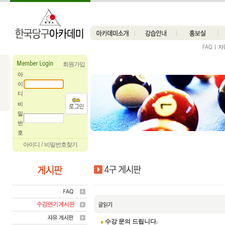
회원가입
아
이
디
비
밀
번
호
아이디
/
비밀번호찾기
수강 문의 드립니다.