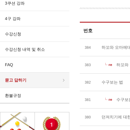
3쿠션 강좌
4구 강좌
번호
수강신청
하꼬와 오마에대
384
수강신청 내역 및 취소
FAQ
하꼬와
383
묻고 답하기
수구보는 법
382
환불규정
수구보
381
던져치기에 대한
380