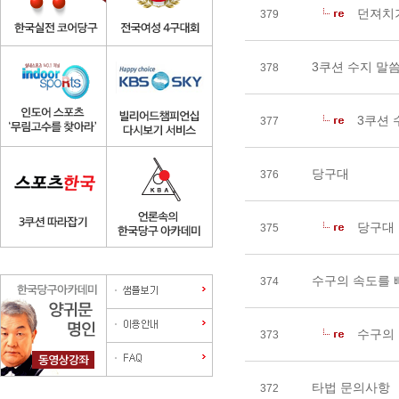
던져치기
379
3쿠션 수지 말씀
378
3쿠션 
377
당구대
376
당구대
375
수구의 속도를 
374
수구의 
373
타법 문의사항
372