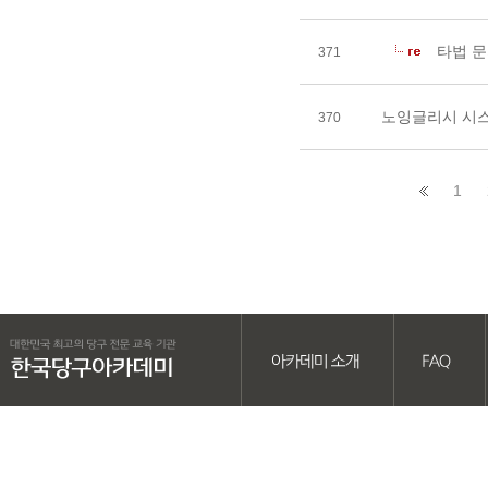
타법 
371
노잉글리시 시
370
1